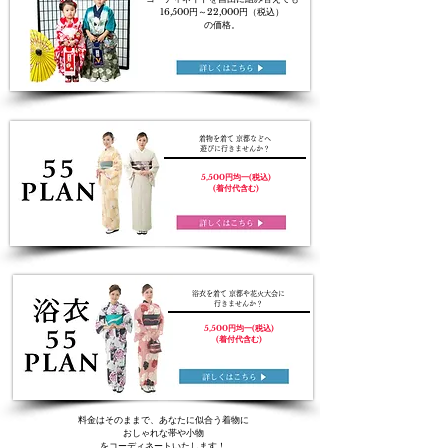
16,500円～22,000円（税込）
の価格。
着物を着て 京都などへ
遊びに行きませんか？
5,500円均一(税込)
(着付代含む)
浴衣を着て 京都や花火大会に
行きませんか？
5,500円均一(税込)
(着付代含む)
料金はそのままで、あなたに似合う着物に
おしゃれな帯や小物
をコーディネートいたします！