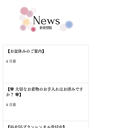
News
新着情報
【お盆休みのご案内】
4 日前
【🌸 大切なお着物のお手入れはお済みです
か？ 🌸】
4 日前
【浴衣55プランレンタル受付中】