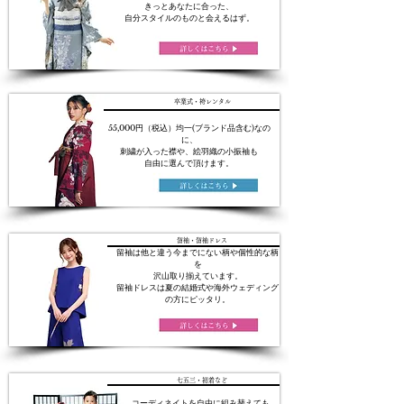
きっとあなたに合った、
自分スタイルのものと会えるはず。
卒業式・袴レンタル
55,000円（税込）均一(ブランド品含む)なの
に、
刺繍が入った襟や、絵羽織の小振袖も
自由に選んで頂けます。
留袖・留袖ドレス
留袖は他と違う今までにない柄や個性的な柄
を
沢山取り揃えています。
留袖ドレスは夏の結婚式や海外ウェディング
の方にピッタリ。
七五三・初着など
コーディネイトを自由に組み替えても