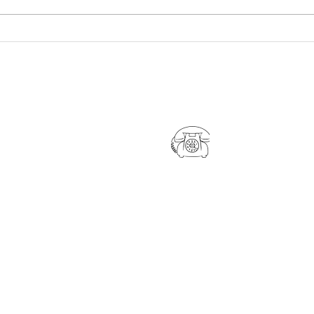
【🌸 大切なお着物のお手入れ
【浴
はお済みですか？ 🌸】
中】
​072-624-411
約・お問い合わせは
かLINEでお待ちしております。
NEをお持ちでない方はこちら(
k-max-kimono@tiara.ocn.ne.j
い合わせください。
0011
摂津市千里丘東3-1-25 KATSUビル2F
間】10:00～
【定休日】毎週月曜日・火曜日、第3日曜日
0
でお越しの方は店舗前に駐車場がございま