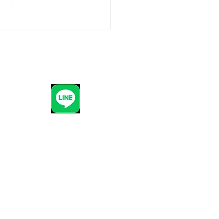
衣55プランレンタル受付
1
(10時～18時)
p
)から