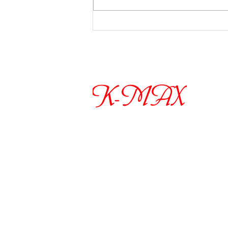
​ご予
着物レンタル・販売・写真
お電話
​LI
お問
〒566-
大阪府
【営業時
18:0
お車