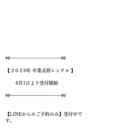
୨୧┈┈┈┈┈┈┈┈┈┈┈୨୧
【 2 0 2 6年 卒業式袴レンタル 】 
🌸
6月1日より受付開始
🌸
୨୧┈┈┈┈┈┈┈┈┈┈┈୨୧
【LINEからのご予約のみ】受付中で
す。