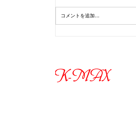
コメントを追加…
【お盆休みのご案内】
​ご予
着物レンタル・販売・写真
お電話
​LI
お問
〒566-
大阪府
【営業時