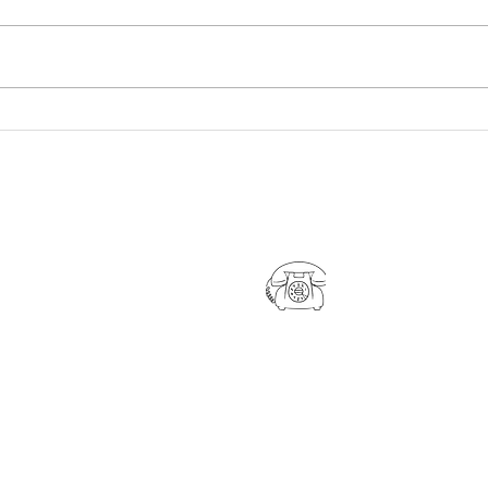
【🌸 大切なお着物のお手入れ
【浴
はお済みですか？ 🌸】
中】
​072-624-411
約・お問い合わせは
かLINEでお待ちしております。
NEをお持ちでない方はこちら(
k-max-kimono@tiara.ocn.ne.j
い合わせください。
0011
摂津市千里丘東3-1-25 KATSUビル2F
間】10:00～
【定休日】毎週月曜日・火曜日、第3日曜日