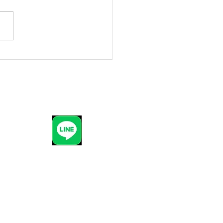
衣55プランレンタル受付
1
(10時～18時)
p
)から