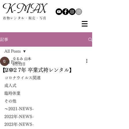
着物レンタル・販売・写真
記事
All Posts
なるみ 山本
All Posts
6月12日
【2 0 2 7年 卒業式袴レンタル】
LINE
コロナウイルス関連
成人式
臨時休業
その他
～2021-NEWS-
2022年-NEWS-
2023年-NEWS-