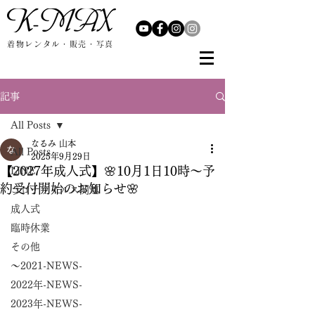
着物レンタル・販売・写真
記事
All Posts
なるみ 山本
All Posts
2025年9月29日
【2027年成人式】🌸10月1日10時～予
LINE
約受付開始のお知らせ🌸
コロナウイルス関連
成人式
臨時休業
その他
～2021-NEWS-
2022年-NEWS-
2023年-NEWS-